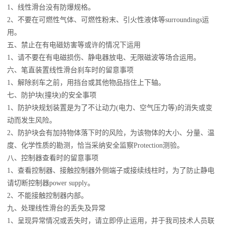
1、线性滑台没有防爆规格。
2、不要在可燃性气体、可燃性粉末、引火性液体等surroundings运
用。
五、禁止在有电磁妨害等或许的情况下运用
1、请不要在有电磁损伤、静电器放电、无限磁波等场合运用。
六、笔直装置线性滑台刹车时的留意事项
1、解除刹车之前，用挡台或其他物品挡住上下轴。
七、防护块(撞块)的安全事项
1、防护块规划装置是为了不让动力(电力、空气压力等)的消失或变
动而发生风险。
2、防护块会有加持物体落下时的风险，为该物体的大小、分量、温
度、化学性质的勘测，恰当采纳安全监察Protection测验。
八、控制器查看时的留意事项
1、查看控制器、接触控制器外侧端子或接续线柱时，为了防止静电
请切断控制器power supply。
2、不能接触控制器内部。
九、处理线性滑台的丢失及异常
1、呈现异常情况或丢失时，请立即停止运用，并于我司技术人员联