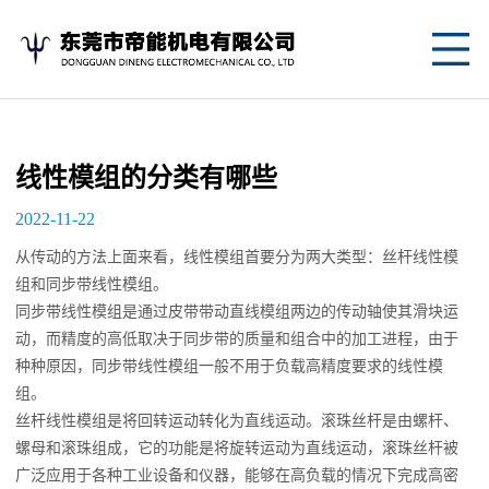
网
站
关
首
于
产
线性模组的分类有哪些
页
我
品
应
2022-11-22
们
中
用
新
从传动的方法上面来看，线性模组首要分为两大类型：丝杆线性模
组和同步带线性模组。
心
案
闻
联
同步带线性模组是通过皮带带动直线模组两边的传动轴使其滑块运
动，而精度的高低取决于同步带的质量和组合中的加工进程，由于
例
资
系
种种原因，同步带线性模组一般不用于负载高精度要求的线性模
讯
我
组。
丝杆线性模组是将回转运动转化为直线运动。滚珠丝杆是由螺杆、
们
螺母和滚珠组成，它的功能是将旋转运动为直线运动，滚珠丝杆被
广泛应用于各种工业设备和仪器，能够在高负载的情况下完成高密