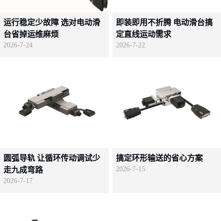
运行稳定少故障 选对电动滑
即装即用不折腾 电动滑台搞
台省掉运维麻烦
定直线运动需求
2026-7-24
2026-7-22
圆弧导轨 让循环传动调试少
搞定环形输送的省心方案
2026-7-15
走九成弯路
2026-7-17