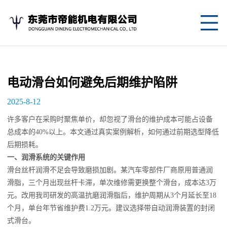
网
站
关
首
于
产
电动滑台如何避免后期维护陷阱
页
我
品
应
2025-8-12
们
中
用
新
许多客户在采购时聚焦单价，却忽视了滑台的维护成本可能占设备
总成本的40%以上。本文通过真实案例解析，如何通过前期选型降低
心
案
闻
联
后期损耗。
一、润滑系统的关键作用
例
资
系
滑台丝杆润滑不足会导致磨损加剧。某汽车零部件厂商原用普通润
讯
我
滑脂，三个月出现丝杆卡滞，单次维修需更换整个滑台，成本达3万
元。改用我司研发的高温抗磨润滑脂后，维护周期从3个月延长至18
们
个月，单台年节省维护费1.2万元。建议选择带自动润滑装置的封闭
式滑台。