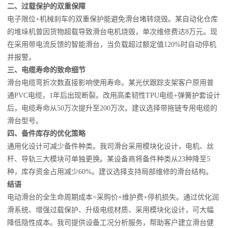
二、过载保护的双重保障
电子限位+机械刹车的双重保护能避免滑台堵转烧毁。某自动化仓库
的堆垛机曾因货物超载导致滑台电机烧毁，单次维修费达8万元。现
在采用带电流反馈的智能滑台，当负载超过额定值120%时自动停机
并报警。
三、电缆寿命的致命细节
滑台电缆弯折次数直接影响使用寿命。某光伏跟踪支架客户原用普
通PVC电缆，1年后出现断裂。改用高柔韧性TPU电缆+弹簧护套设计
后，电缆寿命从50万次提升至200万次。建议选择带拖链专用电缆的
滑台型号。
四、备件库存的优化策略
通用化设计可减少备件种类。我司滑台采用模块化设计，电机、丝
杆、导轨三大模块可单独更换。某设备商将备件种类从23种降至5
种，库存资金占用减少60%。建议选择支持局部维修的滑台结构。
结语
电动滑台的全生命周期成本=采购价+维护费+停机损失。通过优化润
滑系统、增强过载保护、升级电缆材质、采用模块化设计，可大幅
降低隐性成本。我司提供设备工况分析服务，帮助客户建立滑台健