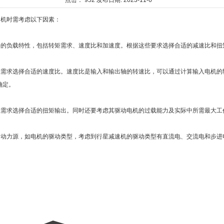
点击：
952
发布日期:
2023-11-6
速机时需考虑以下因素：
要的负载特性，包括转矩需求、速度比和加速度。根据这些要求选择合适的减速比和扭
载需求选择合适的速度比。速度比是输入和输出轴的转速比，可以通过计算输入电机的
确定。
载需求选择合适的扭矩输出。同时还要考虑其驱动电机的过载能力及实际中所需最大工
的动力源，如电机的驱动类型，考虑到行星减速机的驱动类型有直流电、交流电和步进