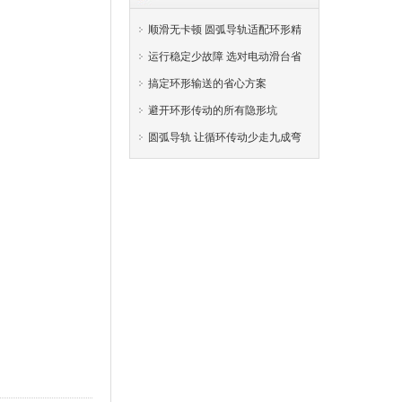
顺滑无卡顿 圆弧导轨适配环形精
密输送工位
运行稳定少故障 选对电动滑台省
掉运维麻烦
搞定环形输送的省心方案
避开环形传动的所有隐形坑
RM-MGBR-ITG一体式翻转式
夹爪
圆弧导轨 让循环传动少走九成弯
路
RM-ZRS直线旋转执行器