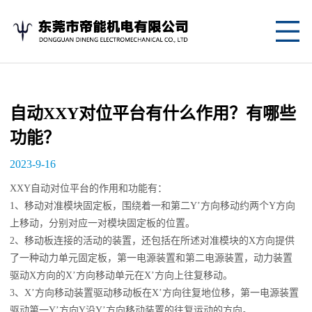
网
站
关
首
于
产
自动XXY对位平台有什么作用？有哪些
页
我
品
应
功能？
们
中
用
新
2023-9-16
心
案
闻
联
XXY自动对位平台的作用和功能有：
1、移动对准模块固定板，围绕着一和第二Y’方向移动约两个Y方向
例
资
系
上移动，分别对应一对模块固定板的位置。
2、移动板连接的活动的装置，还包括在所述对准模块的X方向提供
讯
我
了一种动力单元固定板，第一电源装置和第二电源装置，动力装置
驱动X方向的X’方向移动单元在X’方向上往复移动。
们
3、X’方向移动装置驱动移动板在X’方向往复地位移，第一电源装置
驱动第一Y’方向Y沿Y’方向移动装置的往复运动的方向。