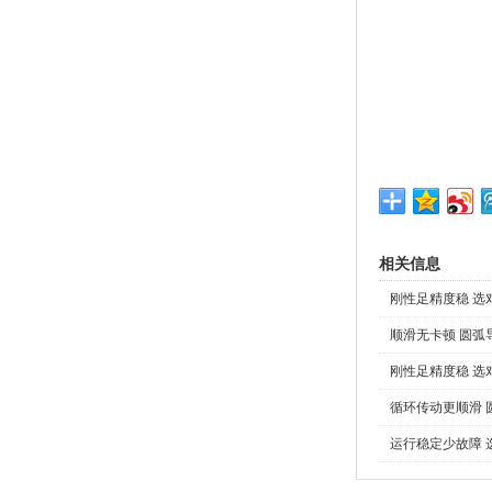
相关信息
刚性足精度稳 选
顺滑无卡顿 圆弧
刚性足精度稳 选
循环传动更顺滑 
运行稳定少故障 