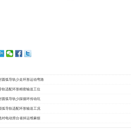
对圆弧导轨少走环形运动弯路
导轨适配环形精密输送工位
对圆弧导轨少踩循环传动坑
圆弧导轨适配环形输送工况
选对电动滑台省掉运维麻烦