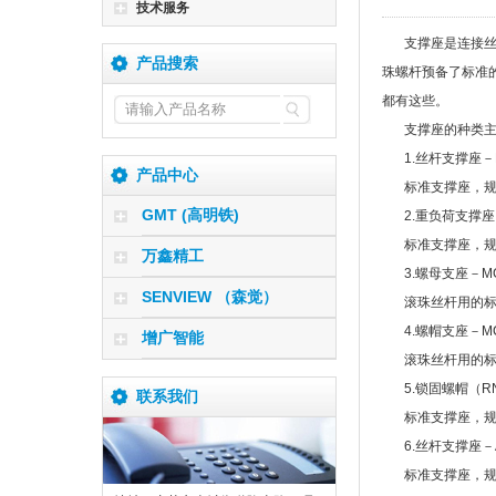
技术服务
支撑座是连接丝
产品搜索
珠螺杆预备了标准的
都有这些。
支撑座的种类
1.丝杆支撑座－
产品中心
标准支撑座，规
GMT (高明铁)
2.重负荷支撑座
标准支撑座，规
万鑫精工
3.螺母支座－M
SENVIEW （森觉）
滚珠丝杆用的
4.螺帽支座－M
增广智能
滚珠丝杆用的
5.锁固螺帽（R
联系我们
标准支撑座，规
6.丝杆支撑座－
标准支撑座，规