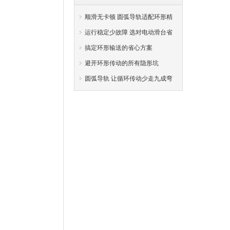
顺滑无卡顿 圆弧导轨适配环形精
密输送工位
运行稳定少故障 选对电动滑台省
掉运维麻烦
搞定环形输送的省心方案
避开环形传动的所有隐形坑
RM-MGBR-ITG一体式翻转式
夹爪
圆弧导轨 让循环传动少走九成弯
路
RM-ZRS直线旋转执行器