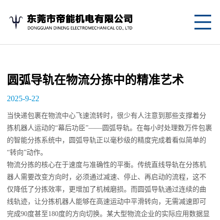
网
站
关
首
于
产
圆弧导轨在物流分拣中的精准艺术
页
我
品
应
2025-9-22
们
中
用
新
当快递包裹在物流中心飞速流转时，很少有人注意到那些支撑着分
拣机器人运动的“幕后功臣”——圆弧导轨。在每小时处理数万件包裹
心
案
闻
联
的智能分拣系统中，圆弧导轨正以毫秒级的精度完成着看似简单的
“转向”动作。
例
资
系
物流分拣的核心在于速度与准确性的平衡。传统直线导轨在分拣机
讯
我
器人需要改变方向时，必须通过减速、停止、再启动的流程，这不
仅降低了分拣效率，更增加了机械磨损。而圆弧导轨通过连续的曲
们
线轨迹，让分拣机器人能够在高速运动中平滑转向，无需减速即可
完成90度甚至180度的方向切换。某大型物流企业的实际应用数据显