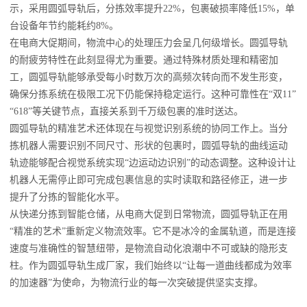
示，采用圆弧导轨后，分拣效率提升22%，包裹破损率降低15%，单
台设备年节约能耗约8%。
在电商大促期间，物流中心的处理压力会呈几何级增长。圆弧导轨
的耐疲劳特性在此刻显得尤为重要。通过特殊材质处理和精密加
工，圆弧导轨能够承受每小时数万次的高频次转向而不发生形变，
确保分拣系统在极限工况下仍能保持稳定运行。这种可靠性在“双11”
“618”等关键节点，直接关系到千万级包裹的准时送达。
圆弧导轨的精准艺术还体现在与视觉识别系统的协同工作上。当分
拣机器人需要识别不同尺寸、形状的包裹时，圆弧导轨的曲线运动
轨迹能够配合视觉系统实现“边运动边识别”的动态调整。这种设计让
机器人无需停止即可完成包裹信息的实时读取和路径修正，进一步
提升了分拣的智能化水平。
从快递分拣到智能仓储，从电商大促到日常物流，圆弧导轨正在用
“精准的艺术”重新定义物流效率。它不是冰冷的金属轨道，而是连接
速度与准确性的智慧纽带，是物流自动化浪潮中不可或缺的隐形支
柱。作为圆弧导轨生成厂家，我们始终以“让每一道曲线都成为效率
的加速器”为使命，为物流行业的每一次突破提供坚实支撑。