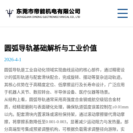
网
站
关
首
于
产
圆弧导轨基础解析与工业价值
页
我
品
应
2026-4-1
们
中
用
新
圆弧导轨是工业自动化领域实现曲线运动的核心部件，通过精密设
计的弧形轨道与配套滑块配合，完成旋转、摆动等复杂运动轨迹。
心
案
闻
联
其核心优势在于高精度定位、低摩擦运行及长寿命设计，广泛应用
于机器人关节、数控转台、半导体设备、医疗仪器等场景。
例
资
系
从结构上看，圆弧导轨通常采用高强度合金钢或航空级铝合金材
讯
我
质，经精密磨削与表面硬化处理，确保轨道弧度误差控制在±0.01mm
以内。配套滑块内置滚珠或滚柱保持架，通过滚动摩擦替代滑动摩
们
擦，将摩擦系数降低至0.001-0.003，显著减少运动阻力与发热量。部
分高端型号集成预紧调整机构，可根据负载需求调整径向游隙，实