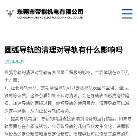
网
站
关
首
于
产
圆弧导轨的清理对导轨有什么影响吗
页
我
品
应
2024-8-27
们
中
用
新
圆弧导轨的清理对导轨有着显著且积极的影响，主要体现在以下几
个方面：
心
案
闻
联
1、延长导轨寿命：定期清理导轨可以去除导轨表面的尘埃、油污、
铁屑等杂质，这些杂质如果不及时清理，会在导轨表面形成磨粒磨
例
资
系
损，加速导轨的磨损过程，缩短导轨的使用寿命。清理导轨可以减
讯
我
少这种磨损，从而延长导轨的寿命。
2、提高导轨精度：导轨的精度直接影响到设备的运行精度。如果导
们
轨表面存在杂质或锈蚀，会导致导轨的几何形状发生变化，进而影
响设备的定位精度和重复定位精度。清理导轨可以恢复其原有的几