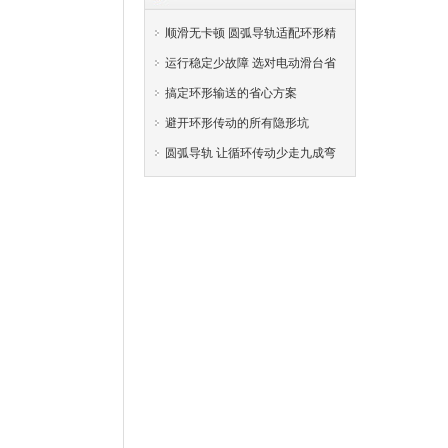
顺滑无卡顿 圆弧导轨适配环形精
密输送工位
运行稳定少故障 选对电动滑台省
掉运维麻烦
搞定环形输送的省心方案
避开环形传动的所有隐形坑
RM-NPLA微型平台型推杆
圆弧导轨 让循环传动少走九成弯
路
RM-MGBR-ITG一体式翻转式
夹爪