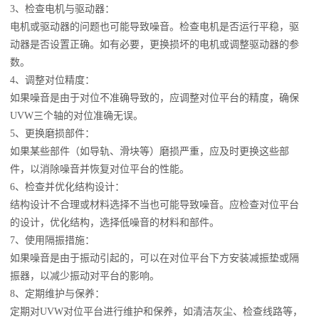
3、检查电机与驱动器：
电机或驱动器的问题也可能导致噪音。检查电机是否运行平稳，驱
动器是否设置正确。如有必要，更换损坏的电机或调整驱动器的参
数。
4、调整对位精度：
如果噪音是由于对位不准确导致的，应调整对位平台的精度，确保
UVW三个轴的对位准确无误。
5、更换磨损部件：
如果某些部件（如导轨、滑块等）磨损严重，应及时更换这些部
件，以消除噪音并恢复对位平台的性能。
6、检查并优化结构设计：
结构设计不合理或材料选择不当也可能导致噪音。应检查对位平台
的设计，优化结构，选择低噪音的材料和部件。
7、使用隔振措施：
如果噪音是由于振动引起的，可以在对位平台下方安装减振垫或隔
振器，以减少振动对平台的影响。
8、定期维护与保养：
定期对UVW对位平台进行维护和保养，如清洁灰尘、检查线路等，