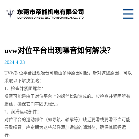
网
站
关
首
于
产
uvw对位平台出现噪音如何解决？
页
我
品
应
2024-4-23
们
中
用
新
UVW对位平台出现噪音可能由多种原因引起，针对这些原因，可以
采取以下解决策略：
心
案
闻
联
1、检查并紧固螺丝：
噪音可能是由于对位平台上的螺丝松动造成的。应检查并紧固所有
例
资
系
螺丝，确保它们牢固无松动。
讯
我
2、润滑运动部件：
对位平台的运动部件（如导轨、轴承等）缺乏润滑或润滑不当可能
们
导致噪音。应定期为这些部件添加适量的润滑剂，确保其顺畅运
行。