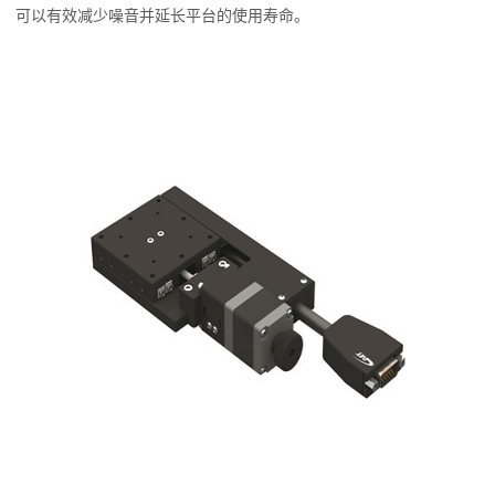
可以有效减少噪音并延长平台的使用寿命。