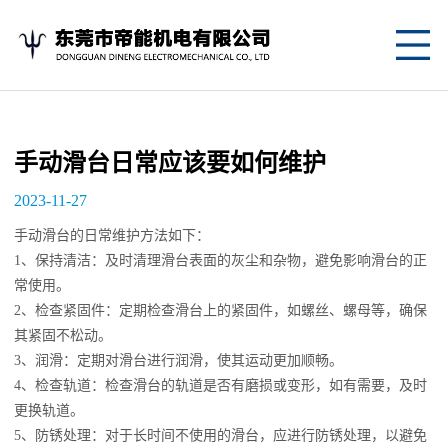
网
站
关
首
于
产
手动滑台日常应该要如何维护
页
我
品
应
2023-11-27
们
中
用
新
手动滑台的日常维护方法如下：
1、保持清洁：及时清理滑台表面的灰尘和杂物，避免影响滑台的正
心
案
闻
联
常使用。
2、检查紧固件：定期检查滑台上的紧固件，如螺丝、螺母等，确保
例
资
系
其紧固不松动。
讯
我
3、润滑：定期对滑台进行润滑，使其运动更加顺畅。
4、检查轨道：检查滑台的轨道是否有磨损或变形，如有需要，及时
们
更换轨道。
5、防锈处理：对于长时间不使用的滑台，应进行防锈处理，以避免