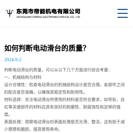
网
站
关
首
于
产
如何判断电动滑台的质量？
页
我
品
应
2024-9-2
们
中
用
新
判断电动滑台的质量，可以从以下几个方面进行综合考量：
一、机械结构与材料
心
案
闻
联
设计合理性：检查电动滑台的机械结构设计是否合理，各部件之间
的配合是否准确，以确保其稳定性和耐用性。
例
资
系
材料选择：关注电动滑台所使用的材料是否符合要求，如导轨、丝
讯
我
杠等关键部件的材料应具有良好的耐磨性、耐腐蚀性和足够的强
度。
们
表面处理：观察电动滑台的表面处理是否光滑、整洁，这有助于减
少摩擦和磨损，提高使用寿命。