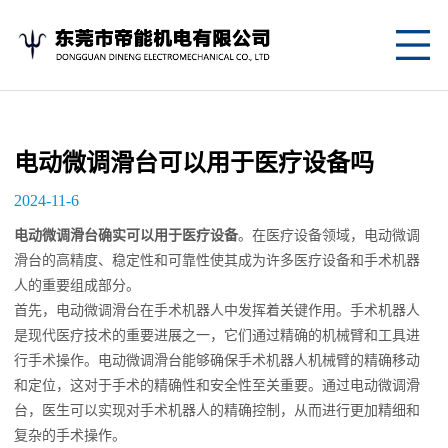
网
站
关
首
于
产
电动微调滑台可以用于医疗设备吗
页
我
品
应
2024-11-6
们
中
用
新
电动微调滑台确实可以用于医疗设备
。在医疗设备领域，电动微调
滑台的高精度、稳定性和可靠性使其成为许多医疗设备和手术机器
心
案
闻
联
人的重要组成部分。
首先，电动微调滑台在手术机器人中发挥着关键作用。手术机器人
例
资
系
是现代医疗技术的重要进展之一，它们通过精确的机械臂和工具进
讯
我
行手术操作。电动微调滑台能够确保手术机器人机械臂的精确移动
和定位，这对于手术的精确性和安全性至关重要。通过电动微调滑
们
台，医生可以实现对手术机器人的精确控制，从而进行更加精细和
复杂的手术操作。