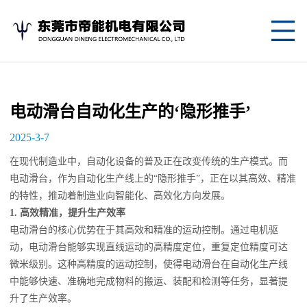
网
站
关
首
于
产
电动滑台自动化生产的‘隐形推手’
页
我
品
应
2025-3-7
们
中
用
新
在现代制造业中，自动化设备的普及正在改变传统的生产模式。而
电动滑台，作为自动化生产线上的“隐形推手”，正在以其高效、精准
心
案
闻
联
的特性，推动着制造业向智能化、高效化方向发展。
1.
高效精准，提升生产效率
例
资
系
电动滑台的核心优势在于其高效和精准的运动控制。通过电机驱
讯
我
动，电动滑台能够实现直线运动的高精度定位，重复定位精度可达
微米级别。这种高精度的运动控制，使得电动滑台在自动化生产线
们
中能够快速、准确地完成物料的搬运、装配和检测等任务，显著提
升了生产效率。