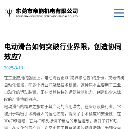
网
站
关
首
于
产
电动滑台如何突破行业界限，创造协同
页
我
品
应
效应？
们
中
用
新
2025-3-13
心
案
闻
联
在工业应用的版图上，电动滑台正以”跨界移动者”的身份，突破传统
自动化领域，在多个行业间架起技术桥梁。这种原本主要用于工业
例
资
系
自动化的运动装置，正在以其独特的运动控制能力，创造出令人惊
叹的产业协同效应。
讯
我
电动滑台的跨界之旅始于其广泛的应用潜力。在医疗设备行业，它
被用于精密手术机器人的运动控制，提高了手术精度和安全性；在
们
3D打印领域，它为打印头提供了精准的定位控制，提升了打印质
量；在文化创意产业，它又实现了舞台设备的精准运动，为观众带