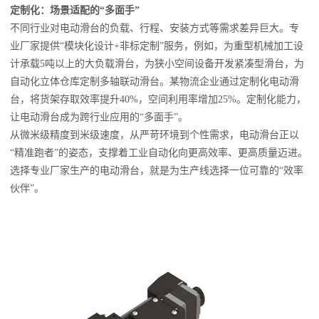
定制化：场景适配的“多面手”
不同行业对电动滑台的负载、行程、安装方式等需求差异巨大。专
业厂家提供“模块化设计+非标定制”服务，例如，为重型机械加工设
计承载5吨以上的大负载滑台，为狭小空间设备开发紧凑型滑台，为
自动化立体仓库定制多轴联动滑台。某物流企业通过定制化电动滑
台，将货架存取效率提升40%，空间利用率增加25%。定制化能力，
让电动滑台成为跨行业应用的“多面手”。
从微米级精度到米级速度，从严苛环境到个性需求，电动滑台正以
“精准跑者”的姿态，支撑着工业自动化向更高效率、更高质量迈进。
选择专业厂家生产的电动滑台，就是为生产线选择一位可靠的“效率
伙伴”。