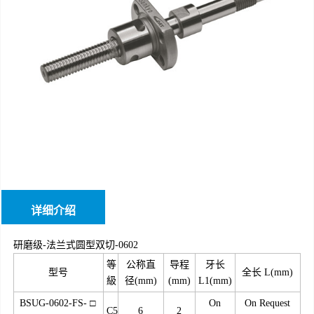
详细介绍
研磨级-法兰式圆型双切-0602
等
公称直
导程
牙长
型号
全长 L(mm)
級
径(mm)
(mm)
L1(mm)
BSUG-0602-FS- □
On
On Request
C5
6
2