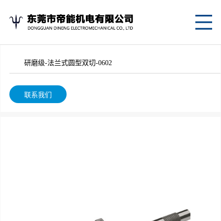
网
站
关
研磨级-法兰式圆型双切-0602
首
于
产
页
我
品
应
联系我们
们
中
用
新
心
案
闻
联
例
资
系
讯
我
们